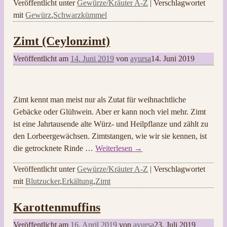
Veröffentlicht unter
Gewürze/Kräuter A-Z
|
Verschlagwortet
mit
Gewürz
,
Schwarzkümmel
Zimt (Ceylonzimt)
Veröffentlicht am
14. Juni 2019
von
ayursa
14. Juni 2019
Zimt kennt man meist nur als Zutat für weihnachtliche
Gebäcke oder Glühwein. Aber er kann noch viel mehr. Zimt
ist eine Jahrtausende alte Würz- und Heilpflanze und zählt zu
den Lorbeergewächsen. Zimtstangen, wie wir sie kennen, ist
die getrocknete Rinde
…
Weiterlesen →
Veröffentlicht unter
Gewürze/Kräuter A-Z
|
Verschlagwortet
mit
Blutzucker
,
Erkältung
,
Zimt
Karottenmuffins
Veröffentlicht am
16. April 2019
von
ayursa
23. Juli 2019